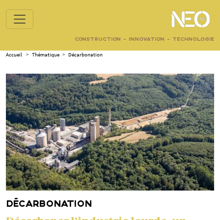
CONSTRUCTION - INNOVATION - TECHNOLOGIE
Accueil
>
Thématique
>
Décarbonation
DÉCARBONATION