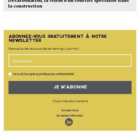
Décarbonation, la vision d’un courtier spécialisé dans
la construction
ABONNEZ-VOUS GRATUITEMENT À NOTRE
NEWSLETTER
Recevez toutes les actualités de neomag.lu par mail !
J'ai lu et j'accepte la politique de confidentialité
JE M'ABONNE
Choisir mes abonnements
Suivez-nous
et restez informés !