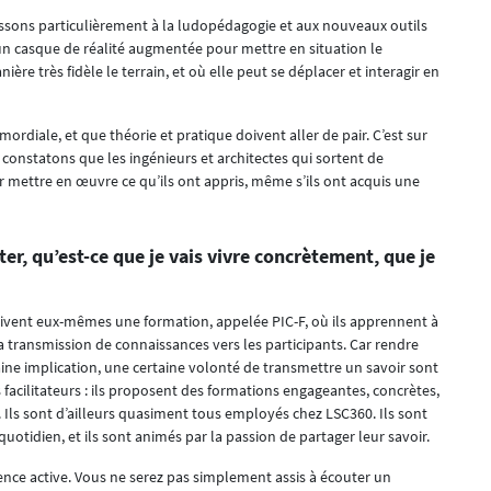
ssons particulièrement à la ludopédagogie et aux nouveaux outils
un casque de réalité augmentée pour mettre en situation le
e très fidèle le terrain, et où elle peut se déplacer et interagir en
ordiale, et que théorie et pratique doivent aller de pair. C’est sur
onstatons que les ingénieurs et architectes qui sortent de
 mettre en œuvre ce qu’ils ont appris, même s’ils ont acquis une
ter, qu’est-ce que je vais vivre concrètement, que je
s suivent eux-mêmes une formation, appelée PIC-F, où ils apprennent à
la transmission de connaissances vers les participants. Car rendre
ne implication, une certaine volonté de transmettre un savoir sont
acilitateurs : ils proposent des formations engageantes, concrètes,
 Ils sont d’ailleurs quasiment tous employés chez LSC360. Ils sont
otidien, et ils sont animés par la passion de partager leur savoir.
ience active. Vous ne serez pas simplement assis à écouter un