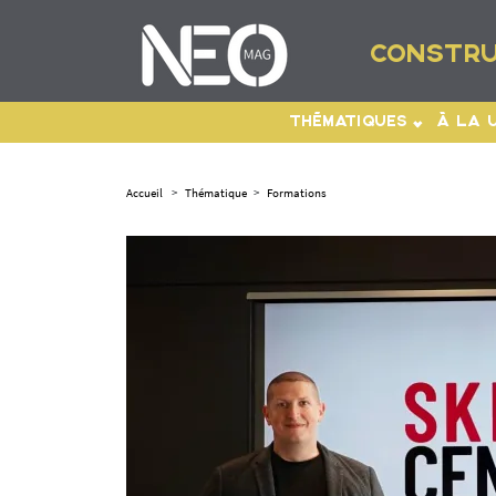
CONSTRU
THÉMATIQUES
À LA 
Accueil
>
Thématique
>
Formations