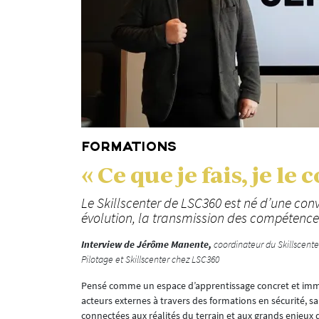
FORMATIONS
« Ce que je fais, je l
Le Skillscenter de LSC360 est né d’une con
évolution, la transmission des compétences 
Interview de Jérôme Manente,
coordinateur du Skillscente
Pilotage et Skillscenter chez LSC360
Pensé comme un espace d’apprentissage concret et immer
acteurs externes à travers des formations en sécurité, 
connectées aux réalités du terrain et aux grands enjeux