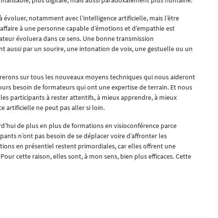
nnalisable, plus digitale, mais aussi paradoxalement plus humaine.
voluer, notamment avec l’intelligence artificielle, mais l’être
 affaire à une personne capable d’émotions et d’empathie est
ormateur évoluera dans ce sens. Une bonne transmission
t aussi par un sourire, une intonation de voix, une gestuelle ou un
ntrerons sur tous les nouveaux moyens techniques qui nous aideront
ours besoin de formateurs qui ont une expertise de terrain. Et nous
 les participants à rester attentifs, à mieux apprendre, à mieux
artificielle ne peut pas aller si loin.
hui de plus en plus de formations en visioconférence parce
cipants n’ont pas besoin de se déplacer voire d’affronter les
ions en présentiel restent primordiales, car elles offrent une
Pour cette raison, elles sont, à mon sens, bien plus efficaces. Cette