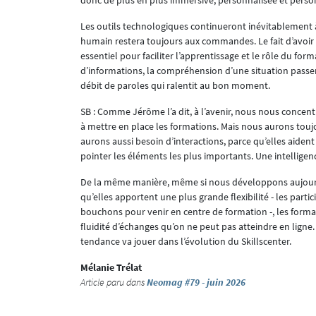
donc de plus en plus immersive, personnalisée et perso
Les outils technologiques continueront inévitablement à é
humain restera toujours aux commandes. Le fait d’avoir
essentiel pour faciliter l’apprentissage et le rôle du f
d’informations, la compréhension d’une situation passen
débit de paroles qui ralentit au bon moment.
SB : Comme Jérôme l’a dit, à l’avenir, nous nous conce
à mettre en place les formations. Mais nous aurons touj
aurons aussi besoin d’interactions, parce qu’elles aident
pointer les éléments les plus importants. Une intelligence 
De la même manière, même si nous développons aujourd’
qu’elles apportent une plus grande flexibilité - les parti
bouchons pour venir en centre de formation -, les format
fluidité d’échanges qu’on ne peut pas atteindre en ligne. 
tendance va jouer dans l’évolution du Skillscenter.
Mélanie Trélat
Article paru dans
Neomag #79 - juin 2026