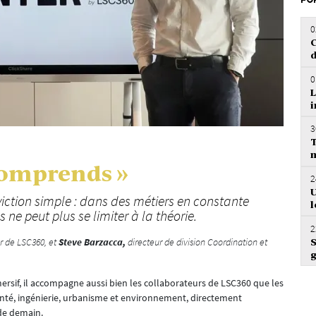
FO
0
C
d
0
L
i
3
T
m
e comprends »
2
U
viction simple : dans des métiers en constante
l
ne peut plus se limiter à la théorie.
2
r de LSC360, et
Steve Barzacca,
directeur de division Coordination et
S
g
sif, il accompagne aussi bien les collaborateurs de LSC360 que les
santé, ingénierie, urbanisme et environnement, directement
 de demain.