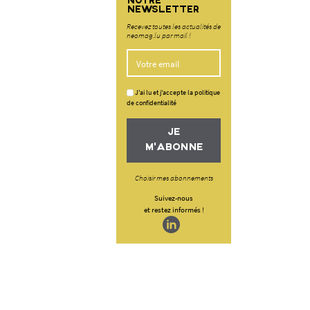
NOTRE
NEWSLETTER
Recevez toutes les actualités de
neomag.lu par mail !
J'ai lu et j'accepte la politique
de confidentialité
JE
M'ABONNE
Choisir mes abonnements
Suivez-nous
et restez informés !