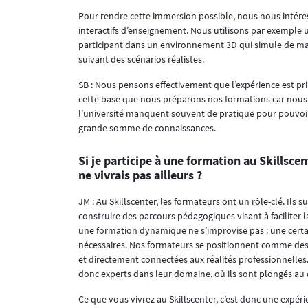
Pour rendre cette immersion possible, nous nous intére
interactifs d’enseignement. Nous utilisons par exemple 
participant dans un environnement 3D qui simule de manièr
suivant des scénarios réalistes.
SB : Nous pensons effectivement que l’expérience est prim
cette base que nous préparons nos formations car nous c
l’université manquent souvent de pratique pour pouvoir
grande somme de connaissances.
Si je participe à une formation au Skillscen
ne vivrais pas ailleurs ?
JM : Au Skillscenter, les formateurs ont un rôle-clé. Il
construire des parcours pédagogiques visant à faciliter 
une formation dynamique ne s’improvise pas : une certai
nécessaires. Nos formateurs se positionnent comme des f
et directement connectées aux réalités professionnelles.
donc experts dans leur domaine, où ils sont plongés au qu
Ce que vous vivrez au Skillscenter, c’est donc une expér