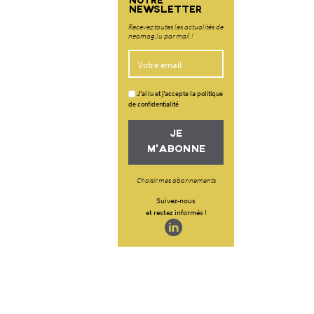
NOTRE
NEWSLETTER
Recevez toutes les actualités de
neomag.lu par mail !
J'ai lu et j'accepte la politique
de confidentialité
JE
M'ABONNE
Choisir mes abonnements
Suivez-nous
et restez informés !