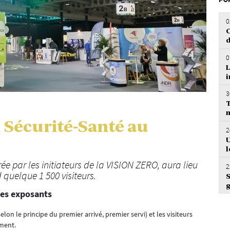
FO
0
C
d
0
L
i
3
T
m
 Sécurité-Santé au
2
U
l
ée par les initiateurs de la VISION ZERO, aura lieu
2
 quelque 1 500 visiteurs.
S
g
 les exposants
elon le principe du premier arrivé, premier servi) et les visiteurs
ement.