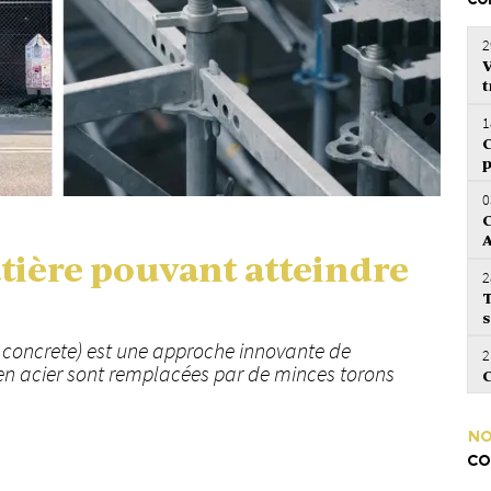
CO
2
V
t
1
C
p
0
C
ière pouvant atteindre
2
T
s
concrete) est une approche innovante de
2
en acier sont remplacées par de minces torons
C
NO
CO