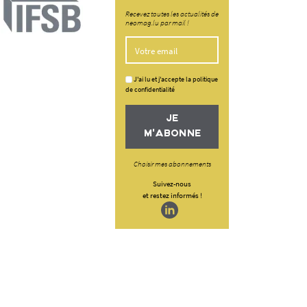
Recevez toutes les actualités de
neomag.lu par mail !
J'ai lu et j'accepte la politique
de confidentialité
JE
M'ABONNE
Choisir mes abonnements
Suivez-nous
et restez informés !