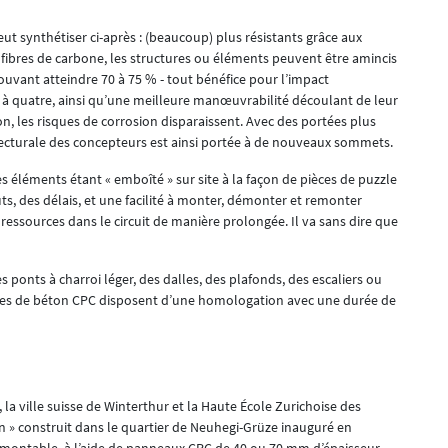
t synthétiser ci-après : (beaucoup) plus résistants grâce aux
 fibres de carbone, les structures ou éléments peuvent être amincis
uvant atteindre 70 à 75 % - tout bénéfice pour l’impact
 à quatre, ainsi qu’une meilleure manœuvrabilité découlant de leur
on, les risques de corrosion disparaissent. Avec des portées plus
itecturale des concepteurs est ainsi portée à de nouveaux sommets.
s éléments étant « emboîté » sur site à la façon de pièces de puzzle
ûts, des délais, et une facilité à monter, démonter et remonter
ressources dans le circuit de manière prolongée. Il va sans dire que
s ponts à charroi léger, des dalles, des plafonds, des escaliers ou
ues de béton CPC disposent d’une homologation avec une durée de
 la ville suisse de Winterthur et la Haute École Zurichoise des
on » construit dans le quartier de Neuhegi-Grüze inauguré en