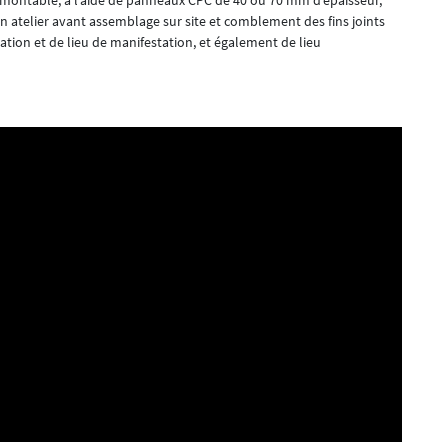
ontable, à l’aide de panneaux CPC de 40 ou 70 mm d’épaisseur,
 atelier avant assemblage sur site et comblement des fins joints
mation et de lieu de manifestation, et également de lieu