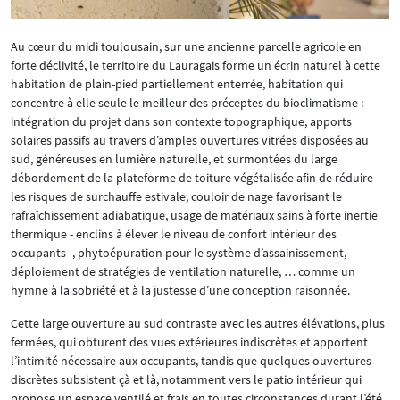
Au cœur du midi toulousain, sur une ancienne parcelle agricole en
forte déclivité, le territoire du Lauragais forme un écrin naturel à cette
habitation de plain-pied partiellement enterrée, habitation qui
concentre à elle seule le meilleur des préceptes du bioclimatisme :
intégration du projet dans son contexte topographique, apports
solaires passifs au travers d’amples ouvertures vitrées disposées au
sud, généreuses en lumière naturelle, et surmontées du large
débordement de la plateforme de toiture végétalisée afin de réduire
les risques de surchauffe estivale, couloir de nage favorisant le
rafraîchissement adiabatique, usage de matériaux sains à forte inertie
thermique - enclins à élever le niveau de confort intérieur des
occupants -, phytoépuration pour le système d’assainissement,
déploiement de stratégies de ventilation naturelle, … comme un
hymne à la sobriété et à la justesse d’une conception raisonnée.
Cette large ouverture au sud contraste avec les autres élévations, plus
fermées, qui obturent des vues extérieures indiscrètes et apportent
l’intimité nécessaire aux occupants, tandis que quelques ouvertures
discrètes subsistent çà et là, notamment vers le patio intérieur qui
propose un espace ventilé et frais en toutes circonstances durant l’été.