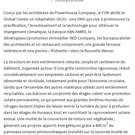
Vue élargie du projet
Conçu par les architectes de Powerhouse Company, le FOR abrite le
Global Center on Adaptation (GCA) - une ONG qui vise à promouvoir la
planification, l’investissement et la technologie pour atténuer le
changement climatique, la banque ABN-AMRO, le
développeur/promoteur immobilier RED Company, les bureaux/atelier
des architectes et un restaurant comprenant une grande terrasse
extérieure et une piscine « flottante » dans la Nouvelle Meuse.
La structure en bois extrêmement robuste, simple et cartésienne du
bâtiment, organisée autour d’une grille constructive rigoureuse, réduit
considérablement son empreinte carbone et peut être facilement
démontée et réutilisée, totalement prête pour l’économie circulaire,
tandis que l’ensemble des autres matériaux utilisés sont entièrement
recyclables. Les balcons en surplomb des étages créent une protection
solaire permanente, ce qui permet aux grandes fenêtres munies de
vitrages isolants triples de laisser entrer la lumière du jour à profusion
dans les étages de bureaux, tout en contrôlant le rayonnement solaire
estival. Une moitié de la couverture de toiture est végétalisée ;
2
générant ses propres apports énergétiques grâce à 800 m
de
panneaux solaires photovoltaïques installés sur la seconde moitié de