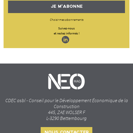
JE M'ABONNE
Choisir mes abonnements
Suivez-nous
et restez informés !
CDEC asbl - Conseil pour le Développement Économique de la
Construction
445, ZAE WOLSER F
L-3290 Bettembourg
NOUS CONTACTER