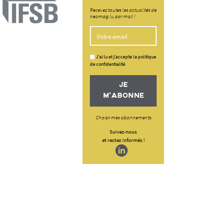
Recevez toutes les actualités de
neomag.lu par mail !
J'ai lu et j'accepte la politique
de confidentialité
JE
M'ABONNE
Choisir mes abonnements
Suivez-nous
et restez informés !