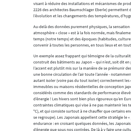
visant à réduire des installations et mécanismes de pro
2226 des architectes Baumschlager Eberle) permettent de 
l’évolution et les changements des températures, d’hyg
Au-delà des données purement physiques, la sensation d
atmosphère « close » est à la fois normée, mais finalemen
temps (notre temps) et des époques (habitudes, cultures
convenir à toutes les personnes, en tous lieux et en tou
Un exemple assez frappant qui témoigne de la culturalit
construit des bâtiments au Japon – qui n’est, soit dit en
l’accent est plutôt mis sur la manière de se prémunir des
une bonne circulation de l’air toute l’année - notammen
autant isoler (voire pas du tout isoler) correctement le
immeubles ou maisons résidentielles de conception japon
considérés comme des standards de performance élevés 
d’énergie ! Les hivers sont bien plus rigoureux qu’en Euro
contraintes climatiques qui vise à ne pas maintenir les 
°C), et qui consiste surtout à ne chauffer que certains e
se regroupe). Les Japonais appellent cette stratégie le «
endurance : en croisant quelques données, les Japonais
d’énergie que sous nos contrées. De là à y faire une cu