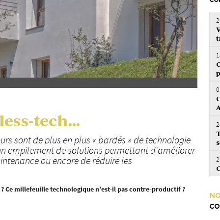
CO
2
V
t
1
C
p
0
C
ess-tech...
2
T
urs sont de plus en plus « bardés » de technologie
s
e un empilement de solutions permettant d’améliorer
2
aintenance ou encore de réduire les
C
Ce millefeuille technologique n’est-il pas contre-productif ?
NO
CO