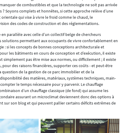
 à manquer de combustibles et que la technologie ne soit pas arrivée
es ? Soyons complets et honnêtes, si cette approche relève d’une
orientale qui vise à vivre le froid comme le chaud, le
sion des codes de construction et des réglementations.
e en parallèle avec celle d’un collectif belge de chercheurs
es solutions permettant aux occupants de vivre confortablement en
ie : si les concepts de bonnes conceptions architecturale et
ur les bâtiments en cours de conception et d’exécution, il existe
 simplement pas être mise aux normes, ou difficilement ; il existe
pour des raisons financières, supporter ces coûts - et peut-être
 question de la gestion de ce parc immobilier et de la
t disponibilité des matières, matériaux, systèmes techniques, main-
ns compter le temps nécessaire pour y parvenir. Le chauffage
 combinaison d’un chauffage classique (de fond) qui assume les
econdaire assurant un microclimat deviennent donc des options à
nt sur son blog et qui peuvent pallier certains déficits extrêmes de