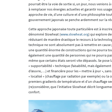
pourrait être la voie de sortie si, un jour, nous venions
à remplacer nos énergies actuelles et garantir nos usag
approche de vie, d’une culture et d’une philosophie tout 
gouvernement japonais se penche ardemment sur la révi
Cette approche japonaise toute particulière est à inscrir
dénommé Slowheat (
www.slowheat.org
) qui explore d
réduisant de manière drastique le recours à la technolog
technique ne sont absolument pas à remettre en cause po
une quantité énorme de constructions qui ne pourra tout
également une quantité de personnes qui ne pourra pas, 
même que certains états seront vite dépassés. Se pose la
« supportabilité » technique (faisabilité, mais égalemen
d’œuvre, …) et financière pour les « mettre à jour », sa
« localisé » (chauffage par radiation par exemple) ou la
premiers gradients de température et d’un chauffage s
(re)considérer, que l’initiative Slowheat décrit longueme
confort.