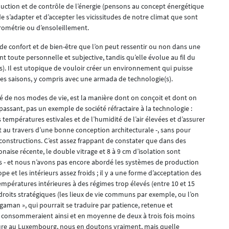
duction et de contrôle de l’énergie (pensons au concept énergétique
s’adapter et d’accepter les vicissitudes de notre climat que sont
rométrie ou d’ensoleillement.
e confort et de bien-être que l’on peut ressentir ou non dans une
t toute personnelle et subjective, tandis qu’elle évolue au fil du
). Il est utopique de vouloir créer un environnement qui puisse
tes saisons, y compris avec une armada de technologie(s).
é de nos modes de vie, est la manière dont on conçoit et dont on
 passant, pas un exemple de société réfractaire à la technologie :
 températures estivales et de l’humidité de l’air élevées et d’assurer
t au travers d’une bonne conception architecturale -, sans pour
s constructions. C’est assez frappant de constater que dans des
aise récente, le double vitrage et 8 à 9 cm d’isolation sont
- et nous n’avons pas encore abordé les systèmes de production
pe et les intérieurs assez froids ; il y a une forme d’acceptation des
températures intérieures à des régimes trop élevés (entre 10 et 15
ndroits stratégiques (les lieux de vie communs par exemple, ou l’on
 gaman », qui pourrait se traduire par patience, retenue et
 consommeraient ainsi et en moyenne de deux à trois fois moins
lture au Luxembourg, nous en doutons vraiment, mais quelle