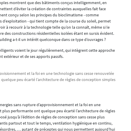
les montrent que des bâtiments conçus intelligemment, en
ttent d’éviter la création de contraintes auxquelles fait face
iment conçu selon les principes du bioclimatisme - comme
 d’exploitation - qui tient compte de la course du soleil, permet
ir à recourir à la technologie telle qu’on la connaît, même si le
ère des constructions résidentielles isolées étant en sursis évident.
building a-t-il un intérêt quelconque dans ce type d’ouvrages ?
igents voient le jour régulièrement, qui intègrent cette approche
t extérieur et de ses apports passifs.
ovisionnement et la foi en une technologie sans cesse renouvelée
quelque peu écarté l’architecture de règles de conception simples
nergies sans rupture d’approvisionnement et la foi en une
 plus performante ont quelque peu écarté l’architecture de règles
posé jusqu’à l’édition de règles de conception sans cesse plus
ntis partout et tout le temps, ventilation hygiénique en continu,
désordres, … autant de préceptes qui nous permettent aujourd’hui