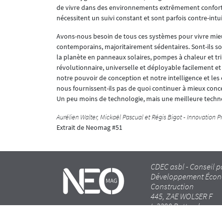
de vivre dans des environnements extrêmement confortabl
nécessitent un suivi constant et sont parfois contre-intuit
Avons-nous besoin de tous ces systèmes pour vivre mieu
contemporains, majoritairement sédentaires. Sont-ils s
la planète en panneaux solaires, pompes à chaleur et tr
révolutionnaire, universelle et déployable facilement et
notre pouvoir de conception et notre intelligence et les 
nous fournissent-ils pas de quoi continuer à mieux c
Un peu moins de technologie, mais une meilleure techn
Aurélien Walter, Mickaël Pascual et Régis Bigot - Innovation
Extrait de Neomag #51
CDEC asbl - Conseil p
Développement Écon
Construction
445, ZAE WOLSER F
L-3290 Bettembourg