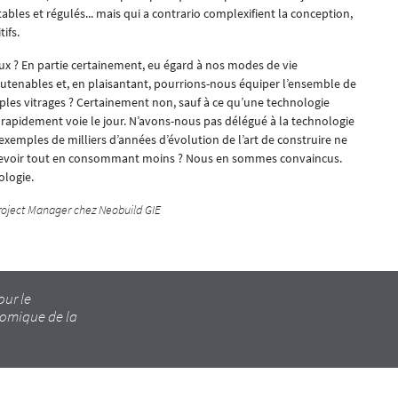
es et régulés... mais qui a contrario complexifient la conception,
ifs.
x ? En partie certainement, eu égard à nos modes de vie
outenables et, en plaisantant, pourrions-nous équiper l’ensemble de
iples vitrages ? Certainement non, sauf à ce qu’une technologie
 rapidement voie le jour. N’avons-nous pas délégué à la technologie
exemples de milliers d’années d’évolution de l’art de construire ne
oncevoir tout en consommant moins ? Nous en sommes convaincus.
ologie.
 Project Manager chez Neobuild GIE
our le
omique de la