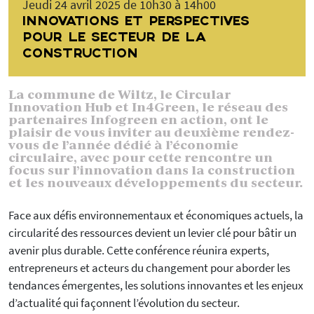
Jeudi 24 avril 2025 de 10h30 à 14h00
INNOVATIONS ET PERSPECTIVES
POUR LE SECTEUR DE LA
CONSTRUCTION
La commune de Wiltz, le Circular
Innovation Hub et In4Green, le réseau des
partenaires Infogreen en action, ont le
plaisir de vous inviter au deuxième rendez-
vous de l’année dédié à l’économie
circulaire, avec pour cette rencontre un
focus sur l’innovation dans la construction
et les nouveaux développements du secteur.
Face aux défis environnementaux et économiques actuels, la
circularité des ressources devient un levier clé pour bâtir un
avenir plus durable. Cette conférence réunira experts,
entrepreneurs et acteurs du changement pour aborder les
tendances émergentes, les solutions innovantes et les enjeux
d’actualité qui façonnent l’évolution du secteur.