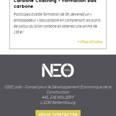
Carbone Coaching - Formation bas
carbone
Participez à cette formation de 8h, devenez un «
ambassadeur » bas carbone en comprenant les outils
de calcul du bilan carbone et obtenez une prime de
135 € !
> Plus d'infos
CDEC asbl - Conseil pour le Développement Économique de la
Construction
445, ZAE WOLSER F
L-3290 Bettembourg
NOUS CONTACTER