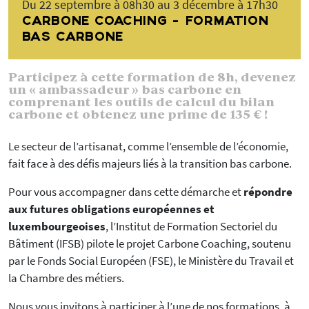
Du 22 septembre à 08h30 au 3 décembre à 17h30
CARBONE COACHING - FORMATION
BAS CARBONE
Participez à cette formation de 8h, devenez
un « ambassadeur » bas carbone en
comprenant les outils de calcul du bilan
carbone et obtenez une prime de 135 € !
Le secteur de l’artisanat, comme l’ensemble de l’économie,
fait face à des défis majeurs liés à la transition bas carbone.
Pour vous accompagner dans cette démarche et
répondre
aux futures obligations européennes et
luxembourgeoises
, l’Institut de Formation Sectoriel du
Bâtiment (IFSB) pilote le projet Carbone Coaching, soutenu
par le Fonds Social Européen (FSE), le Ministère du Travail et
la Chambre des métiers.
Nous vous invitons à participer à l’une de nos formations, à