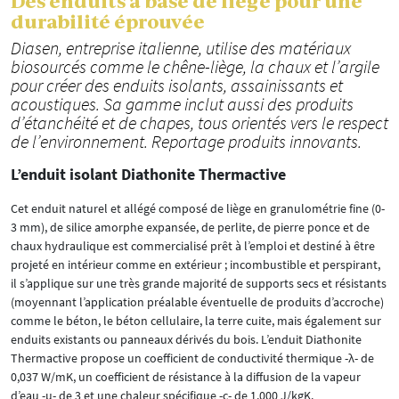
Des enduits à base de liège pour une
durabilité éprouvée
Diasen, entreprise italienne, utilise des matériaux
biosourcés comme le chêne-liège, la chaux et l’argile
pour créer des enduits isolants, assainissants et
acoustiques. Sa gamme inclut aussi des produits
d’étanchéité et de chapes, tous orientés vers le respect
de l’environnement. Reportage produits innovants.
L’enduit isolant Diathonite Thermactive
Cet enduit naturel et allégé composé de liège en granulométrie fine (0-
3 mm), de silice amorphe expansée, de perlite, de pierre ponce et de
chaux hydraulique est commercialisé prêt à l’emploi et destiné à être
projeté en intérieur comme en extérieur ; incombustible et perspirant,
il s’applique sur une très grande majorité de supports secs et résistants
(moyennant l’application préalable éventuelle de produits d’accroche)
comme le béton, le béton cellulaire, la terre cuite, mais également sur
enduits existants ou panneaux dérivés du bois. L’enduit Diathonite
Thermactive propose un coefficient de conductivité thermique -λ- de
0,037 W/mK, un coefficient de résistance à la diffusion de la vapeur
d’eau -μ- de 3 et une chaleur spécifique -c- de 1.000 J/kgK.