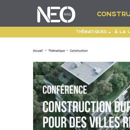
CONSTRU
THÉMATIQUES
À LA 
Accueil
>
Thématique
>
Construction