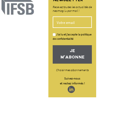
NEWSLETTER
Recevez toutes les actualités de
neomag.lu par mail !
J'ai lu et j'accepte la politique
de confidentialité
JE
M'ABONNE
Choisir mes abonnements
Suivez-nous
et restez informés !