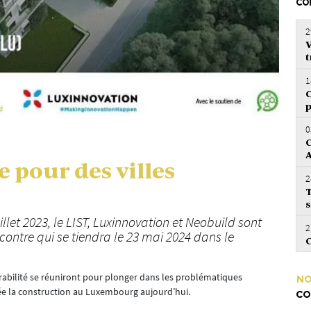
CO
2
V
t
1
C
p
0
C
 pour des villes
2
T
s
illet 2023, le LIST, Luxinnovation et Neobuild sont
2
contre qui se tiendra le 23 mai 2024 dans le
C
rabilité se réuniront pour plonger dans les problématiques
NO
e la construction au Luxembourg aujourd’hui.
CO