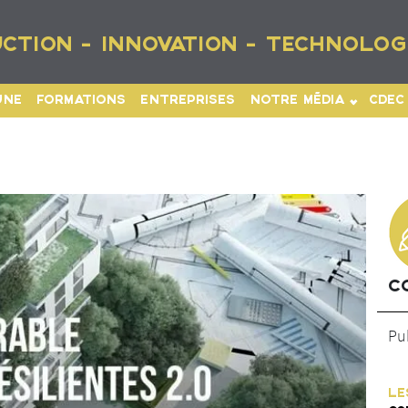
CTION - INNOVATION - TECHNOLOG
UNE
FORMATIONS
ENTREPRISES
NOTRE MÉDIA
CDEC
C
Pu
LE