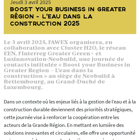
Jeudi 3 avril 2025
BOOST YOUR BUSINESS IN GREATER
RÉGION - L’EAU DANS LA
CONSTRUCTION 2025
Le 3 avril 2025, l’AWEX organisera, en
collaboration avec Cluster H2O, le réseau
EEN, l’Interreg Greater Green+ et
Luxinnovation-Neobuild, une journée de
contacts intitulée « Boost your Business in
Greater Region – L’eau dans la
construction » au siège de Neobuild à
Bettembourg, au Grand-Duché de
Luxembourg.
Dans un contexte où les enjeux liés à la gestion de l’eau et à la
construction durable deviennent des priorités stratégiques,
cette journée vise à renforcer la coopération entre les
acteurs de la Grande Région. En mettant en lumière des
solutions innovantes et circulaires, elle offre une opportunité