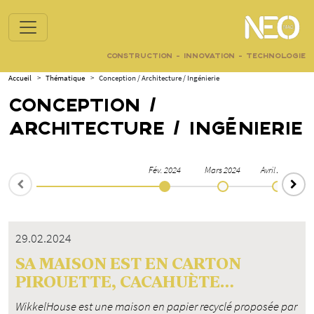
CONSTRUCTION - INNOVATION - TECHNOLOGIE
Accueil
>
Thématique
>
Conception / Architecture / Ingénierie
CONCEPTION /
ARCHITECTURE / INGÉNIERIE
Fév. 2024
Mars 2024
Avril 2024
29.02.2024
SA MAISON EST EN CARTON
PIROUETTE, CACAHUÈTE…
WikkelHouse est une maison en papier recyclé proposée par