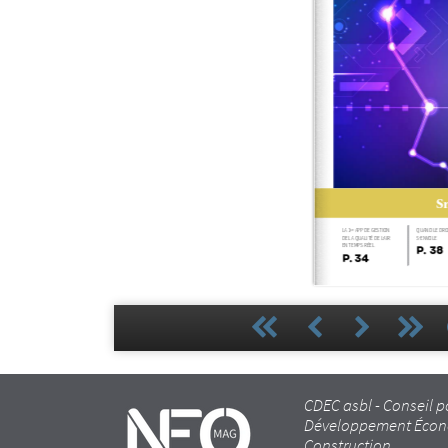
CDEC asbl - Conseil p
Développement Écon
Construction