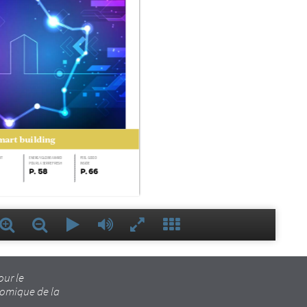
1
our le
omique de la