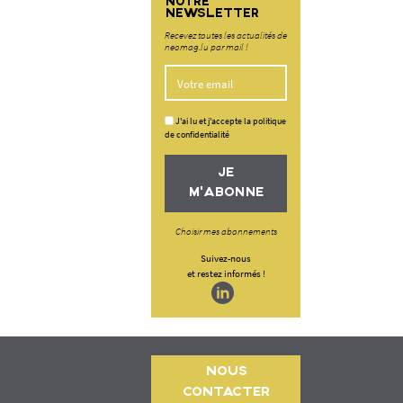
NOTRE
NEWSLETTER
Recevez toutes les actualités de
neomag.lu par mail !
J'ai lu et j'accepte la politique
de confidentialité
JE
M'ABONNE
Choisir mes abonnements
Suivez-nous
et restez informés !
NOUS
CONTACTER