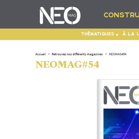
CONSTRU
THÉMATIQUES
À LA 
Accueil
>
Retrouvez nos différents magazines
>
NEOMAG#54
NEOMAG#54