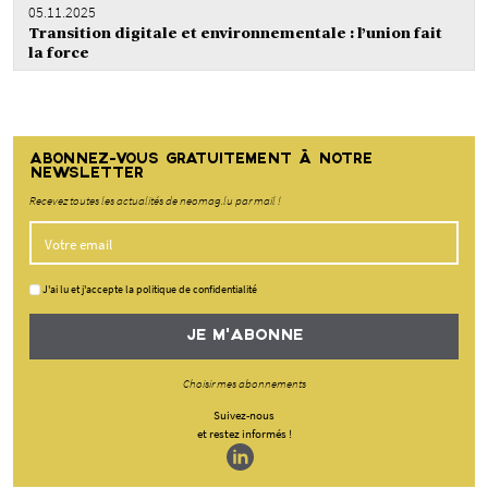
05.11.2025
Transition digitale et environnementale : l’union fait
la force
ABONNEZ-VOUS GRATUITEMENT À NOTRE
NEWSLETTER
Recevez toutes les actualités de neomag.lu par mail !
J'ai lu et j'accepte la politique de confidentialité
JE M'ABONNE
Choisir mes abonnements
Suivez-nous
et restez informés !