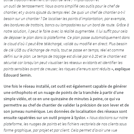
un outil de terrassement. Nous avons simplifié ces outils pour le chef de
chantier, et y avons ajouté du temps réel. De quoi un chef de chantier a-t-il
besoin sur un chantier ? De localiser les points d’implantation, par exemple,
des bordures de trottoirs, bancs ou lampadaires sur un bord de route. Grâce à
notre solution, il peut le faire avec la réalité augmentée. Il lui suffit pour cela
de déposer le plan dans la plateforme. Ce plan passe automatiquement dans
le cloud d’où il peut être téléchargé, validé ou modifié en direct. Plus besoin
de clé USB ou d’échange de mails, tout se passe en temps, réel et comme
défini sur le plan. Le temps de traçage est divisé par 4 à 20 et le chantier est
sécurisé car lorsqu’on peut visualiser les réseaux existants et identifier les
points sensibles avant de creuser, les risques d’erreurs sont réduits
», explique
Édouard Semin.
Une fois le réseau installé, cet outil est également capable de générer
une orthophoto et un nuage de points de la tranchée à partir d’une
simple vidéo, et ce en une quinzaine de minutes à peine, ce qui va
permettre au chef de chantier de valider la précision de son lever et de
son jumeau numérique. Les données de localisation des réseaux sont
ensuite rapatriées sur un outil propre à Syslor. «
Nous stockons sur notre
plateforme, les nuages de points et les fichiers vectoriels de nos clients sous
forme graphique, par projet et par client. Cela permet d’avoir une vue