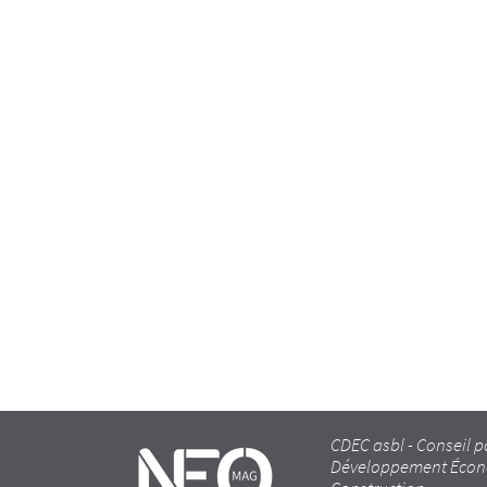
CDEC asbl - Conseil p
Développement Écon