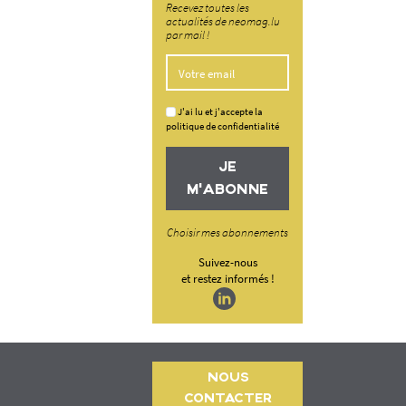
Recevez toutes les
actualités de neomag.lu
par mail !
J'ai lu et j'accepte la
politique de confidentialité
JE
M'ABONNE
Choisir mes abonnements
Suivez-nous
et restez informés !
NOUS
CONTACTER