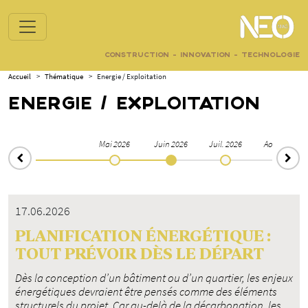
CONSTRUCTION - INNOVATION - TECHNOLOGIE
Accueil
>
Thématique
>
Energie / Exploitation
ENERGIE / EXPLOITATION
rs 2026
Mai 2026
Juin 2026
Juil. 2026
Août 2026
17.06.2026
PLANIFICATION ÉNERGÉTIQUE :
TOUT PRÉVOIR DÈS LE DÉPART
Dès la conception d’un bâtiment ou d’un quartier, les enjeux
énergétiques devraient être pensés comme des éléments
structurels du projet. Car au-delà de la décarbonation, les