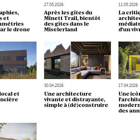
27.05.2026
11.05.2026
Après les gîtes du
La criti
phies,
Minett Trail, bientôt
archite
s et
des gîtes dans le
médiatr
mmétries
Miselerland
d’un vi
par le drone
17.04.2026
30.04.2026
Une icô
Une architecture
local et
l’archi
vivante et distrayante,
oncière
moderni
simple à (dé)construire
des ann