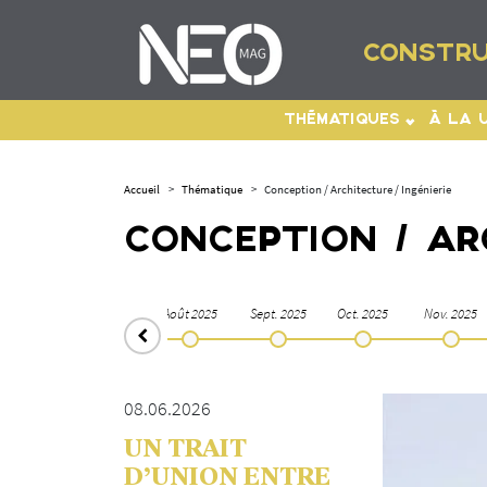
CONSTRU
THÉMATIQUES
À LA 
Accueil
>
Thématique
>
Conception / Architecture / Ingénierie
CONCEPTION / ARC
il. 2025
Août 2025
Sept. 2025
Oct. 2025
Nov. 2025
08.06.2026
UN TRAIT
D’UNION ENTRE