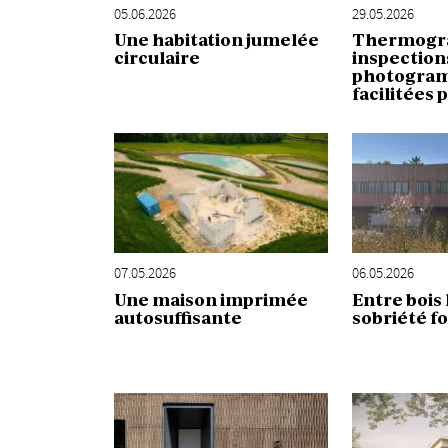
05.06.2026
29.05.2026
Une habitation jumelée
Thermogra
circulaire
inspection
photogra
facilitées 
07.05.2026
06.05.2026
Une maison imprimée
Entre bois 
autosuffisante
sobriété f