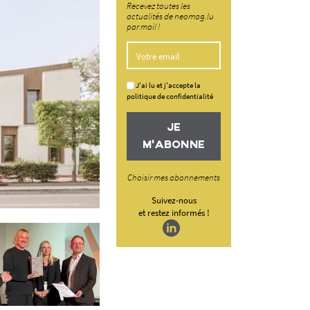
Recevez toutes les
actualités de neomag.lu
par mail !
J'ai lu et j'accepte la
politique de confidentialité
JE
M'ABONNE
Choisir mes abonnements
Suivez-nous
et restez informés !