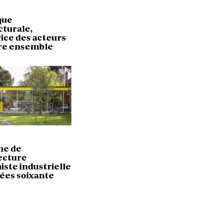
que
cturale,
ice des acteurs
vre ensemble
ne de
tecture
ste industrielle
ées soixante